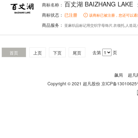
百丈湖 BAIZHANG LAKE
商标名称：
商标状态：
已注册
该商标已被注册，您还可以通
商品服务：
亚麻织品标记用交织字母饰片,衣领托,人造花,针,假发
去第
页
首页
上页
下页
尾页
飙局
超凡
Copyright © 2021 超凡股份
京ICP备13010625