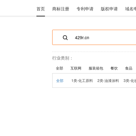
首页
商标注册
专利申请
版权申请
域名
行业类别：
全部
互联网
服装箱包
餐饮
食品
全部
1类-化工原料
2类-油漆涂料
3类-化
10类-医疗器械
11类-家用电器
12
18类-皮具制品
19类-建筑材料
20
26类-缝纫用品
27类-地毯席垫
28
34类-烟草制品
35类-广告商业
36
42类-科技研究
43类-餐饮住宿
44