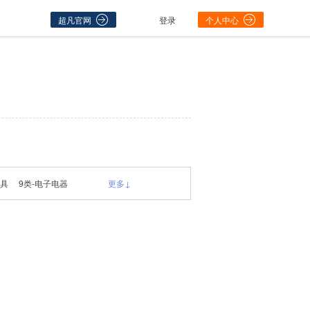
超凡官网
登录
个人中心
用具
9类-电子电器
更多↓
7类-橡塑制品
5类-服装鞋帽
3类-酒精饮料
1类-教育娱乐