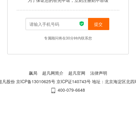
为了保证您的在先申请，立刻注册刻不容缓
提交
专属顾问将在30分钟内联系您
飙局
超凡网简介
超凡官网
法律声明
21 超凡股份
京ICP备13010625号 京ICP证140743号
地址：北京海淀区北四
400-079-6648