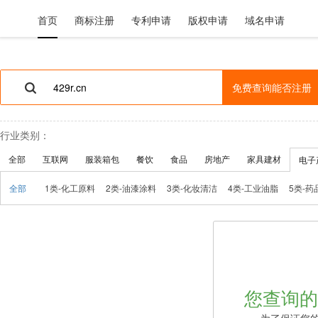
首页
商标注册
专利申请
版权申请
域名申请
免费查询能否注册
行业类别：
全部
互联网
服装箱包
餐饮
食品
房地产
家具建材
电子
全部
1类-化工原料
2类-油漆涂料
3类-化妆清洁
4类-工业油脂
5类-药
10类-医疗器械
11类-家用电器
12类-车船配件
13类-火器烟花
1
18类-皮具制品
19类-建筑材料
20类-家具工艺
21类-厨具日用
2
26类-缝纫用品
27类-地毯席垫
28类-运动器械
29类-食品鱼肉
3
34类-烟草制品
35类-广告商业
36类-金融经纪
37类-修理安装
3
您查询的
42类-科技研究
43类-餐饮住宿
44类-医疗美容
45类-法律安全